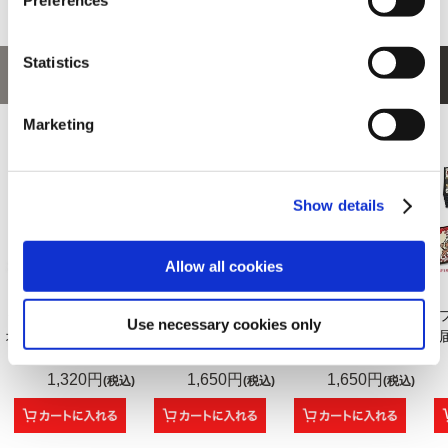
Statistics
あなたにおすすめの商品
Marketing
Show details
Allow all cookies
くるみたぴぬい バイ
カプコン花札 角皿
レザー調ファイル バ
カ
Use necessary cookies only
オハザード レオン...
バイオハザード
イオハザード
お
RE:4...
1,320円
1,650円
1,650円
(税込)
(税込)
(税込)