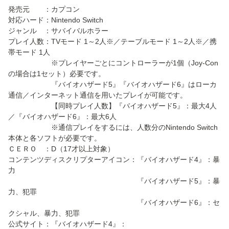
発売元 ：カプコン
対応ハード：Nintendo Switch
ジャンル ：サバイバルホラー
プレイ人数：TVモード 1～2人※／テーブルモード 1～2人※／携
帯モード 1人
※プレイヤーごとにコントローラーが1個（Joy-Con
の場合は1セット）必要です。
『バイオハザード5』『バイオハザード6』はローカ
通信／インターネット通信を用いたプレイが可能です。
【同時プレイ人数】『バイオハザード5』：最大4人
／『バイオハザード6』：最大6人
※通信プレイをするには、人数分のNintendo Switch
本体と各ソフトが必要です。
ＣＥＲＯ ：D（17才以上対象）
コンテンツディスクリプターアイコン：『バイオハザード4』：暴
力
『バイオハザード5』：暴
力、犯罪
『バイオハザード6』：セ
クシャル、暴力、犯罪
公式サイト：『バイオハザード4』：