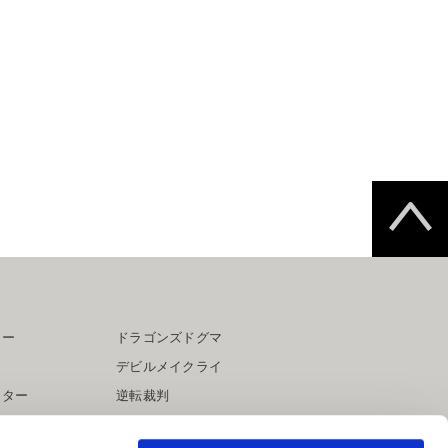
ター
ドラゴンズドグマ
デビルメイクライ
イター
逆転裁判
大神