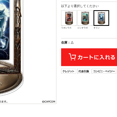
以下より選択してください
リオレウス
ジンオウガ
キリン
在庫：△