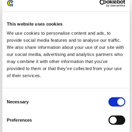
2,200円
(税込)
在庫：○ |110ポイント
お届け開始日：
2026/09/10
This website uses cookies
【大神 20周年記念 復刻アート企画】 風呂敷 ～島崎麻里 作
We use cookies to personalise content and ads, to
大神 12周年より～
provide social media features and to analyse our traffic.
We also share information about your use of our site with
our social media, advertising and analytics partners who
may combine it with other information that you’ve
provided to them or that they’ve collected from your use
of their services.
2,200円
(税込)
在庫：○ |110ポイント
Consent
お届け開始日：
2026/09/10
Necessary
Selection
CAPCOM CUP 11 キャップ
Preferences