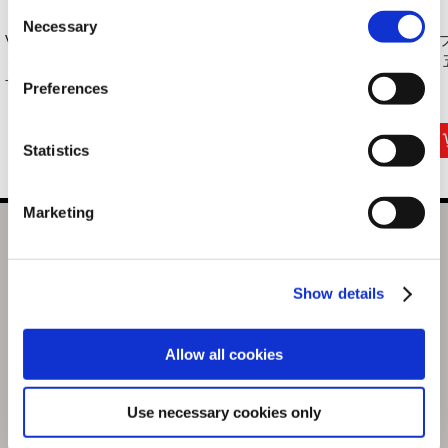
Consent
Necessary
Selection
VOXENATION ぬい
バイオハザード30周
【PS5】バイオハザ
カ
ぐるみミニ バイオハ
年 ラクーンくん
ード7 レジデント
い 
ザ...
ぬ...
イ...
Preferences
1,650円
5,500円
3,289円
(税込)
(税込)
(税込)
Statistics
Marketing
バイオハザード30周年 アクリルスタンドコレクション
クリス（2月お届け分）
Show details
選択中の商品
クリス（2月お届け分）
Allow all cookies
商品を選びなおす
1,760円
(税込)
Use necessary cookies only
88ポイント付与