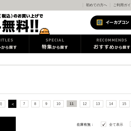
初めての方へ
ご利用ガイ
初
7
8
9
10
11
12
13
14
15
在庫有無：
全て表示