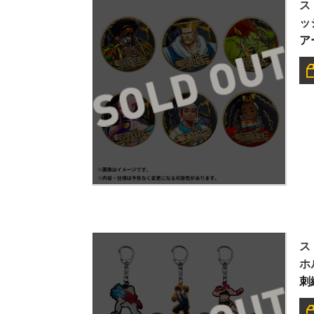
ス
ッ
ア
ス
ホ
刺