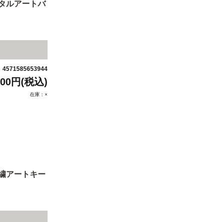
メタルアートバ
4571585653944
：
600円(税込)
在庫：×
刺繍アートキー