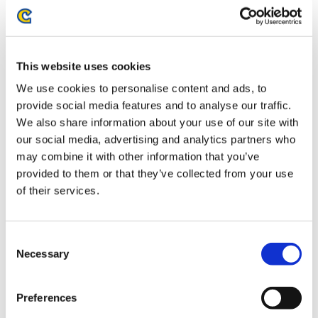
お届け開始日：
2026/03/19 ～
CAPCOM CUP 12 Tシャツ
This website uses cookies
We use cookies to personalise content and ads, to
provide social media features and to analyse our traffic.
We also share information about your use of our site with
our social media, advertising and analytics partners who
may combine it with other information that you’ve
5,500円
(税込)
provided to them or that they’ve collected from your use
在庫：× |275ポイント
of their services.
お届け開始日：
2026/03/19 ～
ストリートファイター6 バッテンアクリルスタンド A.K.I.
Consent
Outfit 4
Necessary
Selection
Preferences