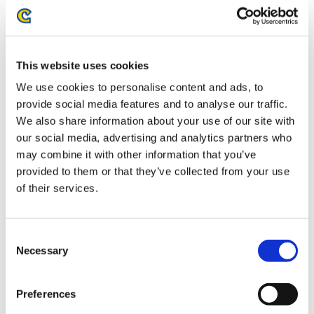
お届け開始日：
2026/03/12 ～
ストリートファイター6 バッテンアクリルスタンド ジェイ
This website uses cookies
ミー Outfit 4
We use cookies to personalise content and ads, to
provide social media features and to analyse our traffic.
We also share information about your use of our site with
our social media, advertising and analytics partners who
may combine it with other information that you’ve
provided to them or that they’ve collected from your use
1,320円
(税込)
of their services.
在庫：× |66ポイント
お届け開始日：
2026/03/12 ～
Consent
ストリートファイター6 バッテンアクリルスタンド ベガ
Necessary
Selection
Preferences