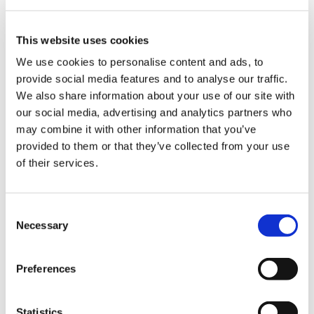
ストリートファイター6 ピクセルアート リール付きパスケ
This website uses cookies
ース
We use cookies to personalise content and ads, to
provide social media features and to analyse our traffic.
We also share information about your use of our site with
our social media, advertising and analytics partners who
may combine it with other information that you’ve
2,750円
(税込)
provided to them or that they’ve collected from your use
在庫：△ |137ポイント
of their services.
お届け開始日：
2025/10/16 ～
Consent
ストリートファイター6 フライトタグキーホルダー A.K.I.
Necessary
Selection
Preferences
Statistics
1,320円
(税込)