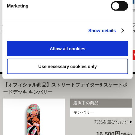
Marketing
バッテンアクリルス
amiibo キンバリー
ストリートファイタ
カ
Show details
タンド ストリート...
【ストリートファ
ー6 スタンド付き...
ファ
イ...
1,320円
2,970円
2,420円
(税込)
(税込)
(税込)
Allow all cookies
Use necessary cookies only
【オフィシャル商品】ストリートファイター6 スケートボ
ードデッキ キンバリー
選択中の商品
キンバリー
商品を選びなおす
16,500円
(税込)