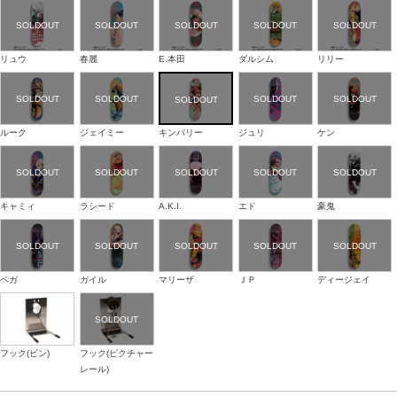
リュウ
春麗
E.本田
ダルシム
リリー
ルーク
ジェイミー
キンバリー
ジュリ
ケン
キャミィ
ラシード
A.K.I.
エド
豪鬼
ベガ
ガイル
マリーザ
ＪＰ
ディージェイ
フック(ピン)
フック(ピクチャー
レール)