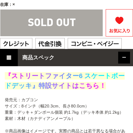
在庫：×
商品スペック
『
ス
ト
リ
ー
ト
フ
ァ
イ
タ
ー
6
ス
ケ
ー
ト
ボ
ー
ド
デ
ッ
キ
』
特
設
サ
イ
ト
は
こ
ち
ら
！
発売元：カプコン
サイズ：8インチ（幅20.3cm、長さ80.0cm）
重量：デッキ＋ダンボール個装 約1.7kg（デッキ本体 約1.2kg）
素材：木材（カナディアンメープル）
※商品画像はイメージです。実際の商品とは若干異なる場合があ