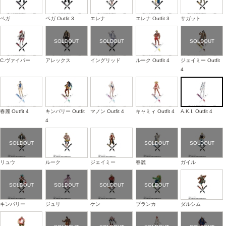
ベガ
ベガ Outfit 3
エレナ
エレナ Outfit 3
サガット
C.ヴァイパー
アレックス
イングリッド
ルーク Outfit 4
ジェイミー Outfit
4
春麗 Outfit 4
キンバリー Outfit
マノン Outfit 4
キャミィ Outfit 4
A.K.I. Outfit 4
4
リュウ
ルーク
ジェイミー
春麗
ガイル
キンバリー
ジュリ
ケン
ブランカ
ダルシム