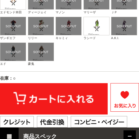
エドモンド本田
ディージェイ
マノン
マリーザ
ＪＰ
ザンギエフ
リリー
キャミィ
ラシード
A.K.I.
エド
豪鬼
在庫：○
商品スペック