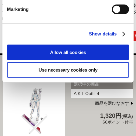
ストリートファイタ
VOXENATION ぬい
バッテンアクリルス
衣
Marketing
ー6 デフォルメぬ
ぐるみ
タンド ストリート...
ルダ
い...
CAPCOM40th ス...
3,630円
3,520円
1,320円
(税込)
(税込)
(税込)
Show details
Allow all cookies
ストリートファイター6 バッテンアクリルスタンド A.K.I.
Use necessary cookies only
Outfit 4
選択中の商品
A.K.I. Outfit 4
商品を選びなおす
1,320円
(税込)
66ポイント付与