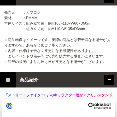
発売元 ：カプコン
素材 ：PMMA
本体サイズ：組み立て後 約H105~110×W60×D50mm
組み立て前 約H110×W135×D3mm
※商品画像はイメージです。実際の商品とは若干異なる場合があ
りますので、あらかじめご了承ください。
※内容・仕様は予告なく変更になる可能性があります。
またイベントや催事等にて先行販売する場合がございます。
※諸般の状況によりお届け日が変更となる場合がございます。
商品紹介
『
ス
ト
リ
ー
ト
フ
ァ
イ
タ
ー
6
』
の
キ
ャ
ラ
ク
タ
ー
達
が
ア
ク
リ
ル
ス
タ
ン
ド
に
な
っ
て
登
場
！
！
ゲーム内で切り替えられる衣装、
「Outfit1」、「Outfit3」、