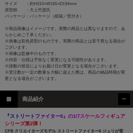
サイズ ：約H310×W165×D194mm
原型師 ：大上竹彦氏
パッケージ：パッケージ（紙箱／窓付き）
※商品画像はイメージです。実際の商品とは異なりますので、あ
らかじめご了承ください。
※画像は彩色原型のものです。実際の商品とは若干異なる場合が
ございます。
※画像は監修中のものです。
※内容・仕様は予告なく変更になる可能性があります。
※諸般の状況によりお届け日が変更となる場合がございます。
※受注数が一定の数量を大幅に超えた際は、商品の納品時期が変
更となる場合がございます。
商品紹介
『
ス
ト
リ
ー
ト
フ
ァ
イ
タ
ー
6
』
の
1
/
7
ス
ケ
ー
ル
フ
ィ
ギ
ュ
ア
シ
リ
ー
ズ
第
2
弾
！
CFB クリエイターズモデル ストリートファイター6 ジュリが登