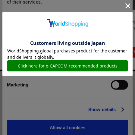
of their services.
ストリートファイタ
VOXENATION ぬい
ストリートファイタ
【
Consent
ー6 スタンド付き...
ぐるみ
ー6 ピクセルアー
ファ
Necessary
Selection
CAPCOM40th ス...
ト...
1...
2,420円
3,520円
6,050円
(税込)
(税込)
(税込)
Preferences
Statistics
カプコンフィギュアビルダー クリエイターズモデル ストリ
Marketing
ートファイター6 ジュリ
選択中の商品
Show details
ジュリ
商品を選びなおす
Allow all cookies
27,500円
(税込)