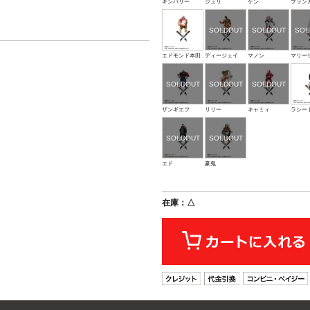
キンバリー
ジュリ
ケン
ブラン
エドモンド本田
ディージェイ
マノン
マリー
ザンギエフ
リリー
キャミィ
ラシー
エド
豪鬼
在庫：△