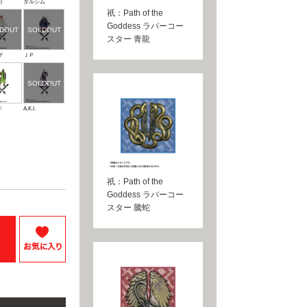
カ
ダルシム
祇：Path of the
Goddess ラバーコー
スター 青龍
ザ
ＪＰ
ド
A.K.I.
祇：Path of the
Goddess ラバーコー
スター 騰蛇