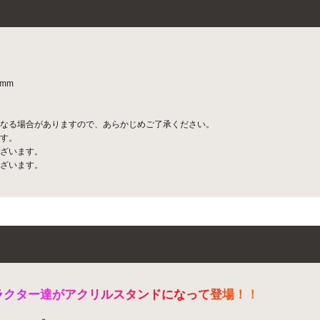
mm
なる場合がありますので、あらかじめご了承ください。
す。
ざいます。
ざいます。
ラ
ク
タ
ー
達
が
ア
ク
リ
ル
ス
タ
ン
ド
に
な
っ
て
登
場
！
！