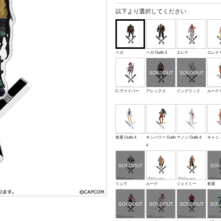
以下より選択してください
ベガ
ベガ Outfit 3
エレナ
エレナ Ou
C.ヴァイパー
アレックス
イングリッド
ルーク Ou
春麗 Outfit 4
キンバリー Outfit
マノン Outfit 4
キャミィ O
4
リュウ
ルーク
ジェイミー
春麗