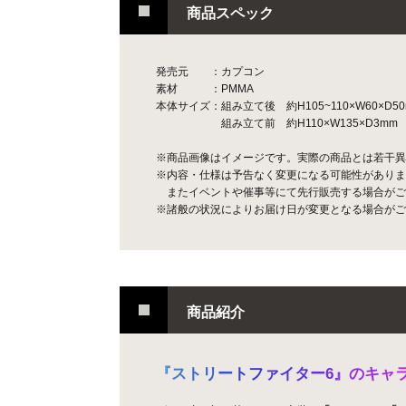
商品スペック
発売元 ：カプコン
素材 ：PMMA
本体サイズ：組み立て後 約H105~110×W60×D50
組み立て前 約H110×W135×D3mm
※商品画像はイメージです。実際の商品とは若干異
※内容・仕様は予告なく変更になる可能性がありま
またイベントや催事等にて先行販売する場合がご
※諸般の状況によりお届け日が変更となる場合がご
商品紹介
『
ス
ト
リ
ー
ト
フ
ァ
イ
タ
ー
6
』
の
キ
ャ