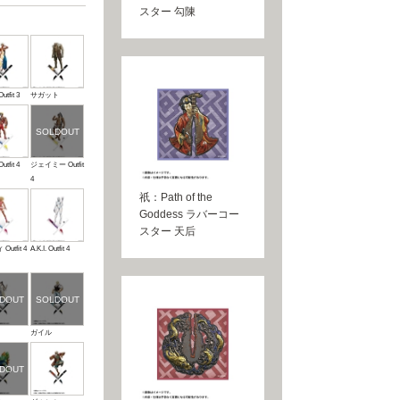
スター 勾陳
tfit 3
サガット
tfit 4
ジェイミー Outfit
4
祇：Path of the
Goddess ラバーコー
スター 天后
utfit 4
A.K.I. Outfit 4
ガイル