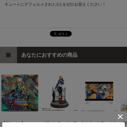
キュートにデフォルメされた3人をぜひお迎えください！
あなたにおすすめの商品
【アルバム】
カプコンフィギュア
ストリートファイタ
VO