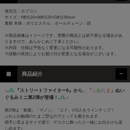
発売元：カプコン
サイズ：H約120×W約120×D約130mm
素材 本体：ポリエステル、ボールチェーン：鉄
※商品画像はイメージです。実際の商品とは若干異なる場合があ
りますので、あらかじめご了承ください。
※内容・仕様は予告なく変更になる可能性があります。
※諸般の状況によりお届け日が変更となる場合がございます。
商品紹介
♪
｡
O
｡
『ストリートファイター6』から、「
ふ
わ
た
ま
」ぬい
ぐるみミニ第2弾が登場！
｡
O
｡
♪
第2弾は「春麗」「マノン」「エド」の3人をラインナップ！
ふわふわ触感のたまご型なのでとっても癒されます。
両手に収まるサイズ感で、デスクに飾ったり一緒にお出かけも楽
しめます♪