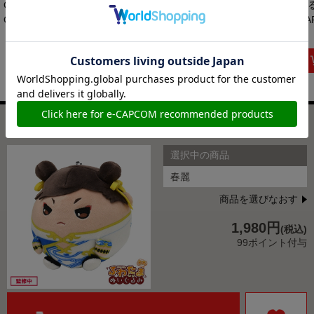
Capcom Fighting
ビルダー クリエイ...
ー6 スタンド付き...
ぐ
Collecti...
CA
1,500円
27,500円
2,420円
(税込)
(税込)
(税込)
ストリートファイター6 ふわたまぬいぐるみミニ 春麗
選択中の商品
春麗
商品を選びなおす
1,980円
(税込)
99ポイント付与