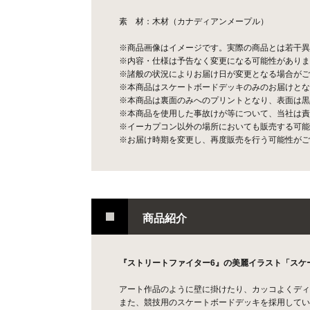
素 材：木材（カナディアンメープル）
※商品画像はイメージです。実際の商品とは若干異
※内容・仕様は予告なく変更になる可能性がありま
※諸般の状況によりお届け日が変更となる場合がご
※本商品はスケートボードデッキのみのお届けとな
※本商品は裏面のみへのプリントとなり、表面は黒
※本商品を使用した事故けが等について、当社は責
※イーカプコン以外の場所においても販売する可能
※お届け時期を変更し、再度販売を行う可能性がご
商品紹介
『ストリートファイター6』の美麗イラスト「スケ
アート作品のように壁に掛けたり、カッコよくディ
また、競技用のスケートボードデッキを採用してい