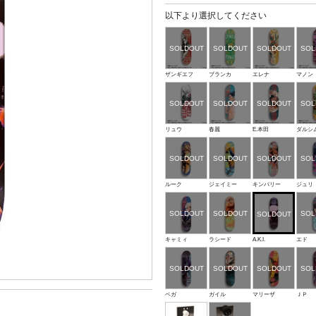
以下より選択してください
ザンギエフ
ブランカ
エレナ
マノン
リュウ
春麗
E.本田
ダルシ
ルーク
ジェイミー
キンバリー
ジュリ
キャミィ
ラシード
A.K.I.
エド
ベガ
ガイル
マリーザ
ＪＰ