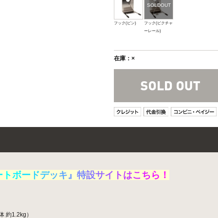
フック(ピン)
フック(ピクチャ
ーレール)
在庫：×
ー
ト
ボ
ー
ド
デ
ッ
キ
』
特
設
サ
イ
ト
は
こ
ち
ら
！
約1.2kg）