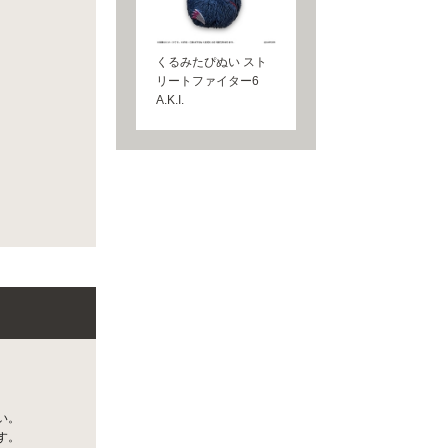
くるみたぴぬい スト
リートファイター6
A.K.I.
い。
す。