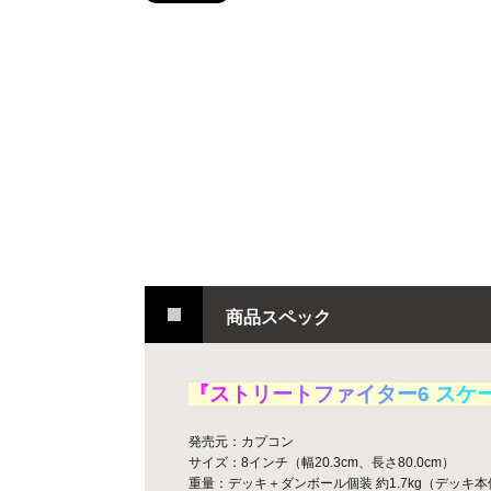
商品スペック
『
ス
ト
リ
ー
ト
フ
ァ
イ
タ
ー
6
ス
ケ
発売元：カプコン
サイズ：8インチ（幅20.3cm、長さ80.0cm）
重量：デッキ＋ダンボール個装 約1.7kg（デッキ本体 