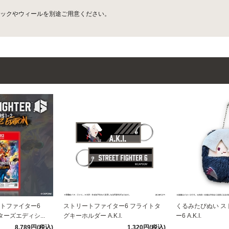
ックやウィールを別途ご用意ください。
ートファイター6
ストリートファイター6 フライトタ
くるみたぴぬい ス
イターズエディシ...
グキーホルダー A.K.I.
ー6 A.K.I.
8,789円(税込)
1,320円(税込)