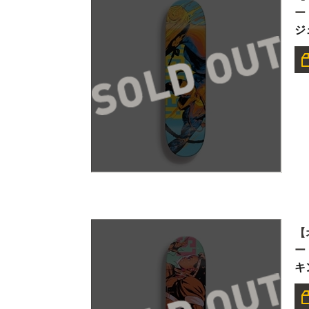
ー
ジ
【
ー
キ