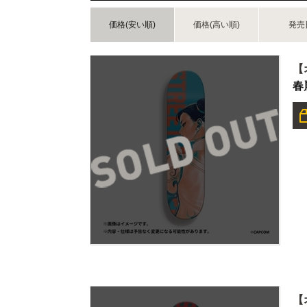
価格(安い順)
価格(高い順)
発売
【
春
【