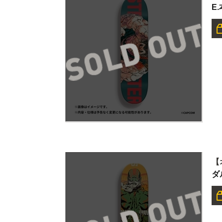
E
【
ダ