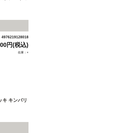
4976219128018
：
500円(税込)
在庫：×
ッキ キンバリ