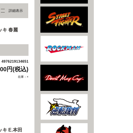
詳細表示
キ 春麗
4976219134651
：
500円(税込)
在庫：×
キ E.本田