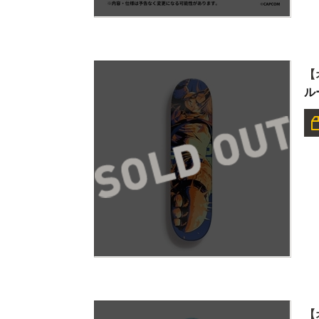
【
ル
【