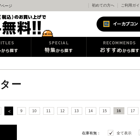
初めての方へ
ご利用ガイ
7ページ
ター
9
10
11
12
13
14
15
16
17
在庫有無：
全て表示