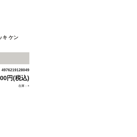
キ ケン
4976219128049
：
500円(税込)
在庫：×