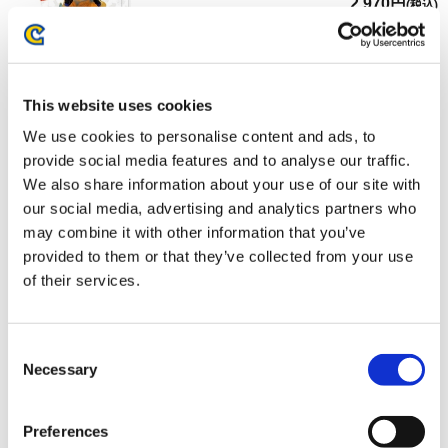
2,970円
(税込)
在庫：○ |148ポイント
お届け開始日：
2025/06/05 ～
This website uses cookies
amiibo ジェイミー【ストリートファイター6】 （ストリー
トファイターシリーズ）
We use cookies to personalise content and ads, to
provide social media features and to analyse our traffic.
We also share information about your use of our site with
our social media, advertising and analytics partners who
may combine it with other information that you’ve
provided to them or that they’ve collected from your use
2,970円
(税込)
of their services.
在庫：○ |148ポイント
お届け開始日：
2025/06/05 ～
Consent
Necessary
Selection
amiibo キンバリー【ストリートファイター6】 （ストリー
トファイターシリーズ）
Preferences