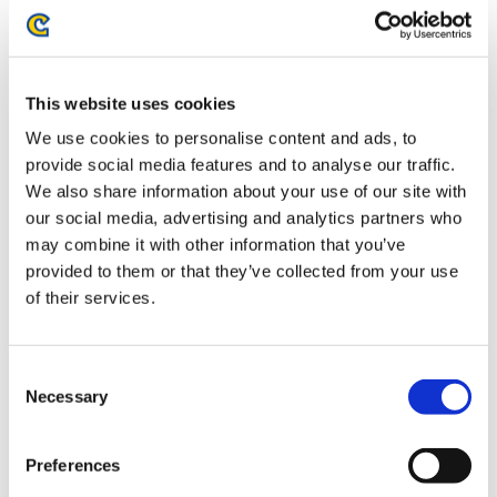
お届け開始日：
2025/03/27 ～
CAPCOM CUP 12 & ストリートファイターリーグ: ワール
ドチャンピオンシップ 2025 アクリルパネル
This website uses cookies
We use cookies to personalise content and ads, to
provide social media features and to analyse our traffic.
We also share information about your use of our site with
our social media, advertising and analytics partners who
may combine it with other information that you’ve
3,500円
(税込)
provided to them or that they’ve collected from your use
在庫：× |175ポイント
of their services.
お届け開始日：
2026/03/19 ～
ストリートファイターリーグ: Pro-JP 2025 アクリルパネル
Consent
A
Necessary
Selection
Preferences