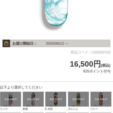
お届け開始日：
2025/06/12 ～
商品コード：C00008769
16,500円
(税込)
825ポイント付与
以下より選択してください
リュウ
春麗
E.本田
ダルシム
リリー