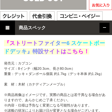
商品スペック
『
ス
ト
リ
ー
ト
フ
ァ
イ
タ
ー
6
ス
ケ
ー
ト
ボ
ー
ド
デ
ッ
キ
』
特
設
サ
イ
ト
は
こ
ち
ら
！
発売元：カプコン
サイズ：8インチ（幅20.3cm、長さ80.0cm）
重量：デッキ＋ダンボール個装 約1.7kg（デッキ本体 約1.2kg）
素 材：木材（カナディアンメープル）
※商品画像はイメージです。実際の商品とは若干異なる場合があ
りますので、あらかじめご了承ください。
※内容・仕様は予告なく変更になる可能性があります。
※諸般の状況によりお届け日が変更となる場合がございます。