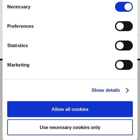
Consent
ックとウィール※をつけて、実際にスケートボードとしても楽し
Necessary
Selection
めます。
※スケートボードとして乗る場合には、市販のトラックやウィー
ルを別途ご用意ください。
Preferences
Statistics
Marketing
【オフィシャル商品】ストリートファイター6 スケートボ
ードデッキ エド
Show details
選択中の商品
エド
Allow all cookies
商品を選びなおす
16,500円
(税込)
Use necessary cookies only
825ポイント付与