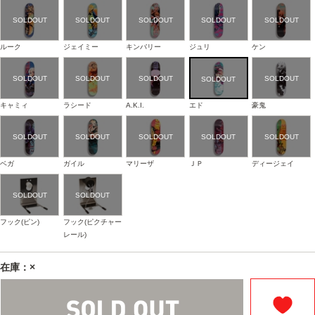
ルーク
ジェイミー
キンバリー
ジュリ
ケン
キャミィ
ラシード
A.K.I.
エド
豪鬼
ベガ
ガイル
マリーザ
ＪＰ
ディージェイ
フック(ピン)
フック(ピクチャー
レール)
在庫：×