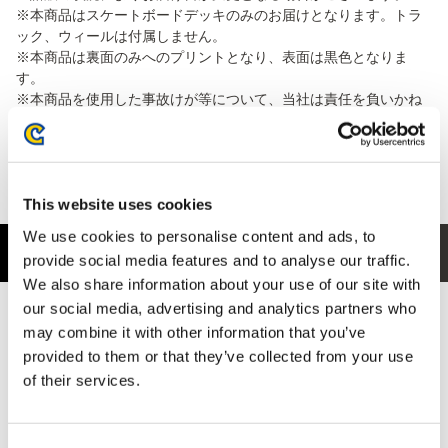
※本商品はスケートボードデッキのみのお届けとなります。トラ
ック、ウィールは付属しません。
※本商品は裏面のみへのプリントとなり、表面は黒色となりま
す。
※本商品を使用した事故けが等について、当社は責任を負いかね
ます。
※イーカプコン以外の場所においても販売する可能性がございま
す。
※お届け時期を変更し、再度販売を行う可能性がございます。
This website uses cookies
We use cookies to personalise content and ads, to
商品紹介
provide social media features and to analyse our traffic.
We also share information about your use of our site with
our social media, advertising and analytics partners who
『ストリートファイター6』のスケートボードデッキ第4弾が登
場！
may combine it with other information that you’ve
provided to them or that they’ve collected from your use
アート作品のように壁に掛けたり、カッコよくディスプレイした
of their services.
り、お部屋のインテリアとしてお好きな場所に飾ってお楽しみく
ださい。
また、競技用のスケートボードデッキを採用しているので、トラ