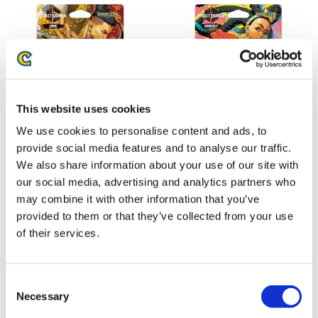
This website uses cookies
We use cookies to personalise content and ads, to
provide social media features and to analyse our traffic.
We also share information about your use of our site with
amiibo ジェイミー【ストリート
amiibo キンバリー【ストリート
ファイター6】 （ストリートフ
ファイター6】 （ストリートフ
our social media, advertising and analytics partners who
ァイターシリーズ）
ァイターシリーズ）
may combine it with other information that you’ve
2,970円
2,970円
(税込)
(税込)
provided to them or that they’ve collected from your use
of their services.
Consent
Necessary
Selection