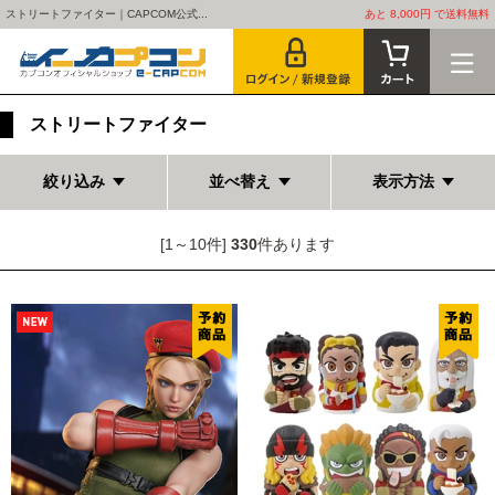
ストリートファイター｜CAPCOM公式...
あと 8,000円 で送料無料
ストリートファイター
絞り込み
並べ替え
表示方法
[1～10件]
330
件あります