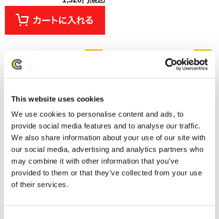
(税込)
This website uses cookies
We use cookies to personalise content and ads, to
provide social media features and to analyse our traffic.
We also share information about your use of our site with
our social media, advertising and analytics partners who
may combine it with other information that you’ve
くるみたぴぬい ストリートファ
くるみたぴぬい ストリートファ
イター6 エド
イター6 ラシード
provided to them or that they’ve collected from your use
1,320円
1,320円
of their services.
(税込)
(税込)
Consent