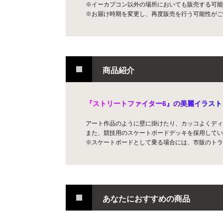
※イーカプコン以外の場所においても販売する可能
※お届け時期を変更し、再度販売を行う可能性がご
商品紹介
『
ス
ト
リ
ー
ト
フ
ァ
イ
タ
ー
6
』
の
美
麗
イ
ラ
ス
ト
アート作品のように壁に掛けたり、カッコよくディ
また、競技用のスケートボードデッキを採用してい
※スケートボードとして乗る場合には、市販のトラ
あなたにおすすめの商品