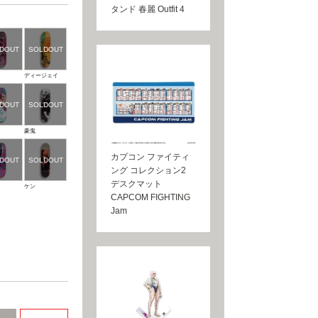
タンド 春麗 Outfit 4
ディージェイ
豪鬼
カプコン ファイティ
ング コレクション2
デスクマット
ケン
CAPCOM FIGHTING
Jam