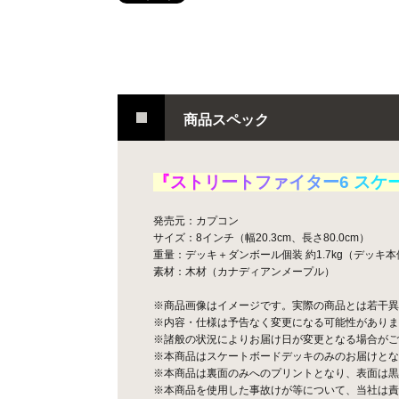
商品スペック
『
ス
ト
リ
ー
ト
フ
ァ
イ
タ
ー
6
ス
ケ
発売元：カプコン
サイズ：8インチ（幅20.3cm、長さ80.0cm）
重量：デッキ＋ダンボール個装 約1.7kg（デッキ本体 
素材：木材（カナディアンメープル）
※商品画像はイメージです。実際の商品とは若干異
※内容・仕様は予告なく変更になる可能性がありま
※諸般の状況によりお届け日が変更となる場合がご
※本商品はスケートボードデッキのみのお届けとな
※本商品は裏面のみへのプリントとなり、表面は黒
※本商品を使用した事故けが等について、当社は責