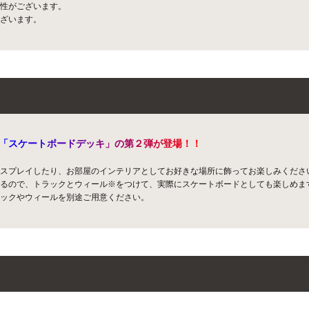
性がございます。
ざいます。
「
ス
ケ
ー
ト
ボ
ー
ド
デ
ッ
キ
」
の
第
２
弾
が
登
場
！
！
スプレイしたり、お部屋のインテリアとしてお好きな場所に飾ってお楽しみくださ
るので、トラックとウィール※をつけて、実際にスケートボードとしても楽しめま
ックやウィールを別途ご用意ください。