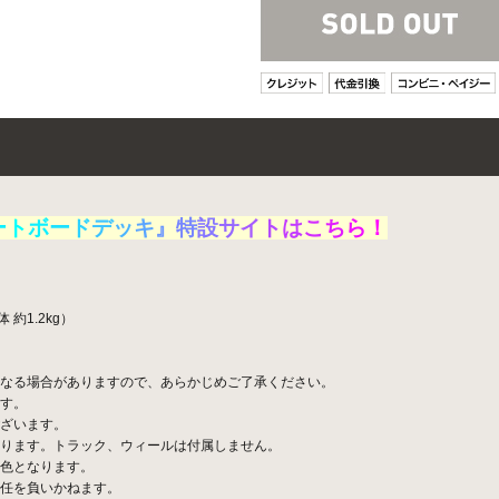
ー
ト
ボ
ー
ド
デ
ッ
キ
』
特
設
サ
イ
ト
は
こ
ち
ら
！
約1.2kg）
なる場合がありますので、あらかじめご了承ください。
す。
ざいます。
ります。トラック、ウィールは付属しません。
色となります。
任を負いかねます。