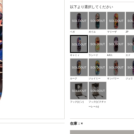
以下より選択してください
ベガ
ガイル
マリーザ
JP
キャミィ
ラシード
A.K.I.
エド
ルーク
ジェイミー
キンバリー
ジュリ
フック(ピン)
フック(ピクチャ
ーレール)
在庫：×