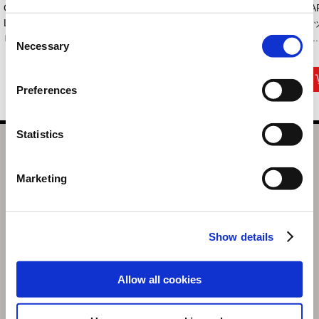
CAPCOM×B-SIDE
CAPCOM×B-SIDE
CAPCOM×B-SIDEス
CA
LABELステッカー
LABELステッカー
テッカー ロックマン
テ
Consent
ロック...
モンス...
エ...
フ..
Necessary
Selection
440円
440円
440円
(税込)
(税込)
(税込)
Preferences
Statistics
CAPCOM×B-SIDE LABELステッカー CAPCOMガール キ
ャミィ
Marketing
選択中の商品
キャミィ
Show details
商品を選びなおす
440円
(税込)
Allow all cookies
22ポイント付与