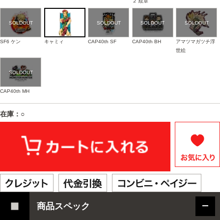
２ 紋章
SF6 ケン
キャミィ
CAP40th SF
CAP40th BH
アマツマガツチ浮
世絵
CAP40th MH
在庫：○
商品スペック