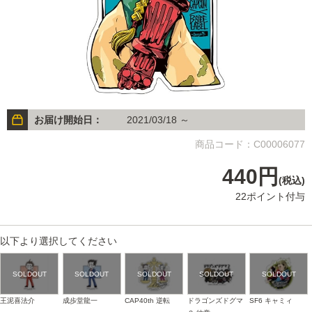
お届け開始日：
2021/03/18 ～
商品コード：C00006077
440円
(税込)
22ポイント付与
以下より選択してください
王泥喜法介
成歩堂龍一
CAP40th 逆転
ドラゴンズドグマ
SF6 キャミィ