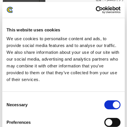
お届け開始日：
2026年8月発売予定
『モンスターハンターワイルズ』シーンイラストTシャツ
This website uses cookies
1（RUN!）スミクロ M
We use cookies to personalise content and ads, to
provide social media features and to analyse our traffic.
We also share information about your use of our site with
our social media, advertising and analytics partners who
may combine it with other information that you’ve
4,480円
(税込)
provided to them or that they’ve collected from your use
在庫：× |224ポイント
of their services.
お届け開始日：
2026/07/16 ～
Consent
『モンスターハンターワイルズ』シーンイラストTシャツ
Necessary
Selection
1（RUN!）ホワイト M
Preferences