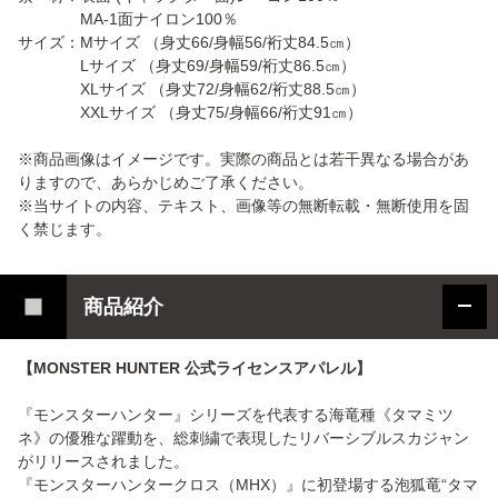
MA-1面ナイロン100％
サイズ：Mサイズ （身丈66/身幅56/裄丈84.5㎝）
Lサイズ （身丈69/身幅59/裄丈86.5㎝）
XLサイズ （身丈72/身幅62/裄丈88.5㎝）
XXLサイズ （身丈75/身幅66/裄丈91㎝）
※商品画像はイメージです。実際の商品とは若干異なる場合があ
りますので、あらかじめご了承ください。
※当サイトの内容、テキスト、画像等の無断転載・無断使用を固
く禁じます。
商品紹介
【MONSTER HUNTER 公式ライセンスアパレル】
『モンスターハンター』シリーズを代表する海竜種《タマミツ
ネ》の優雅な躍動を、総刺繍で表現したリバーシブルスカジャン
がリリースされました。
『モンスターハンタークロス（MHX）』に初登場する泡狐竜“タマ