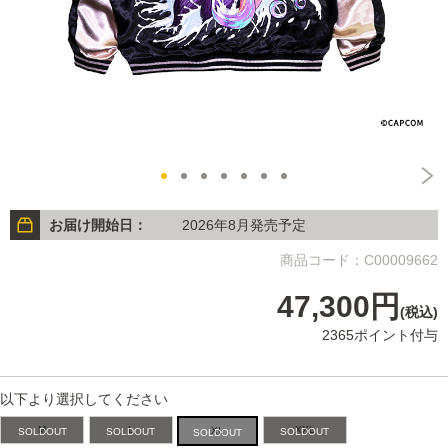
お届け開始日：
2026年8月発売予定
商品コード：C00009662
47,300円
(税込)
2365ポイント付与
以下より選択してください
M
L
XXL
XL