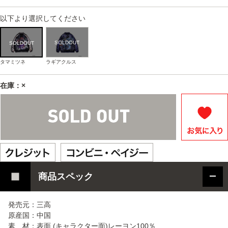
以下より選択してください
タマミツネ
ラギアクルス
在庫：×
商品スペック
発売元：三高
原産国：中国
素 材：表面 (キャラクター面)レーヨン100％