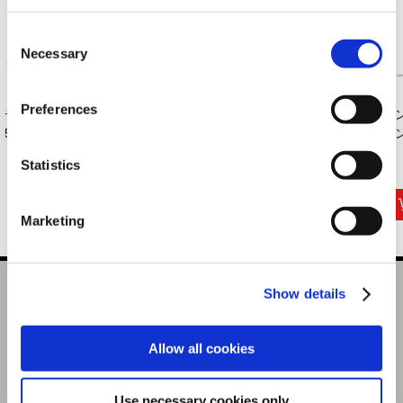
Consent
Necessary
Selection
Preferences
デビル メイ クライ
モンスターハンター
カプコンフィギュア
モ
5 SE ポロシャツ ...
デフォルメぬいぐ...
ビルダー クリエ
モン
イ...
Statistics
6,490円
3,850円
16,500円
(税込)
(税込)
(税込)
Marketing
Show details
MONSTER HUNTER タマミツネ 総刺繍 リバーシブル スカ
ジャン size:XL
選択中の商品
Allow all cookies
XL / タマミツネ
Use necessary cookies only