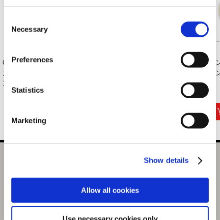
Consent
Necessary
Selection
Preferences
CAPCOMロゴパー
モンスターハンター
カプコンフィギュア
モ
カー(オールカプコ
ワイルズ ププロネ...
ビルダー クリエ
モン
ン）...
イ...
Statistics
8,800円
5,940円
16,500円
(税込)
(税込)
(税込)
Marketing
Show details
MONSTER HUNTER タマミツネ 総刺繍 リバーシブル スカ
ジャン size:L
選択中の商品
Allow all cookies
L / タマミツネ
Use necessary cookies only