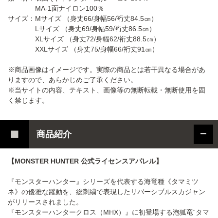
MA-1面ナイロン100％
サイズ：Mサイズ （身丈66/身幅56/裄丈84.5㎝）
Lサイズ （身丈69/身幅59/裄丈86.5㎝）
XLサイズ （身丈72/身幅62/裄丈88.5㎝）
XXLサイズ （身丈75/身幅66/裄丈91㎝）
※商品画像はイメージです。実際の商品とは若干異なる場合があ
りますので、あらかじめご了承ください。
※当サイトの内容、テキスト、画像等の無断転載・無断使用を固
く禁じます。
商品紹介
【MONSTER HUNTER 公式ライセンスアパレル】
『モンスターハンター』シリーズを代表する海竜種《タマミツ
ネ》の優雅な躍動を、総刺繍で表現したリバーシブルスカジャン
がリリースされました。
『モンスターハンタークロス（MHX）』に初登場する泡狐竜“タマ