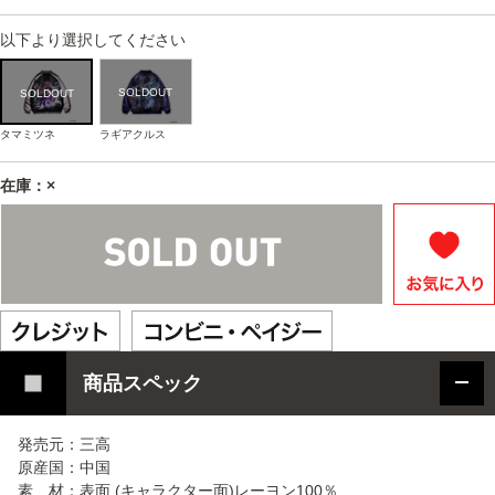
以下より選択してください
タマミツネ
ラギアクルス
在庫：×
商品スペック
発売元：三高
原産国：中国
素 材：表面 (キャラクター面)レーヨン100％