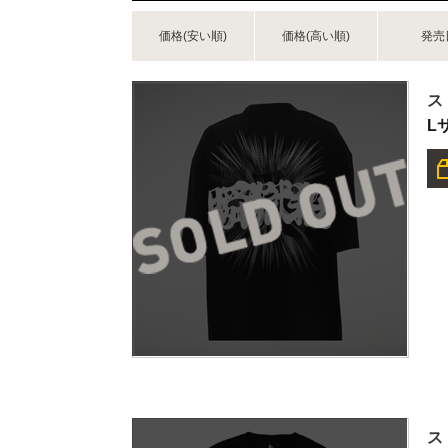
価格(安い順)
価格(高い順)
発売
ス
L
ス