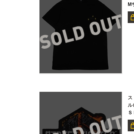
M
ス
ル
Ｓ