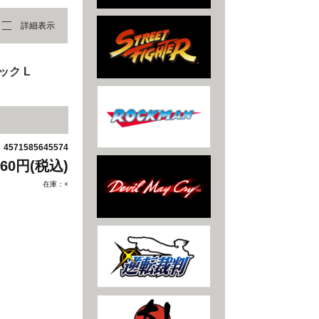
詳細表示
ック L
4571585645574
：
960円(税込)
在庫：×