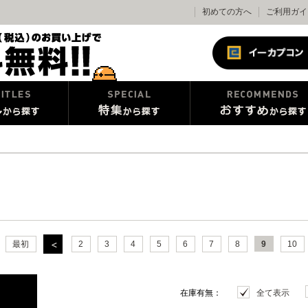
初めての方へ
ご利用ガイ
最初
2
3
4
5
6
7
8
9
10
在庫有無：
全て表示