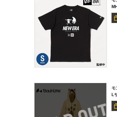
モ
M
モ
L