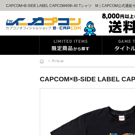
CAPCOM×B-SIDE LABEL CAPCOM40th 40 Tシャツ M｜CAPCOM公式通
>
アパレル
CAPCOM×B-SIDE LABEL CA