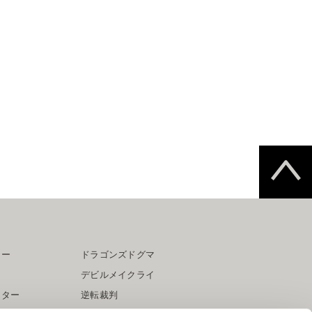
ター
ドラゴンズドグマ
デビルメイクライ
イター
逆転裁判