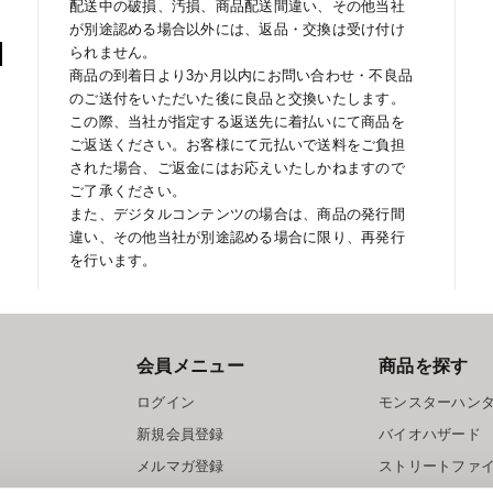
配送中の破損、汚損、商品配送間違い、その他当社
が別途認める場合以外には、返品・交換は受け付け
られません。
商品の到着日より3か月以内にお問い合わせ・不良品
のご送付をいただいた後に良品と交換いたします。
この際、当社が指定する返送先に着払いにて商品を
ご返送ください。お客様にて元払いで送料をご負担
された場合、ご返金にはお応えいたしかねますので
ご了承ください。
また、デジタルコンテンツの場合は、商品の発行間
違い、その他当社が別途認める場合に限り、再発行
を行います。
会員メニュー
商品を探す
ログイン
モンスターハン
新規会員登録
バイオハザード
メルマガ登録
ストリートファ