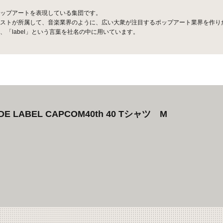
ップアートを表現している集団です。
ストが所属して、音楽業界のように、広い大衆が注目するポップアート業界を作り
「label」という言葉を社名の中に用いています。
DE LABEL CAPCOM40th 40 Tシャツ M