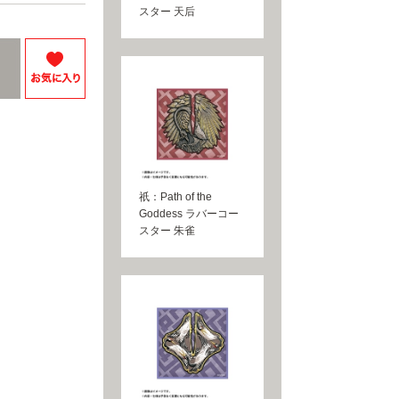
スター 天后
祇：Path of the
Goddess ラバーコー
スター 朱雀