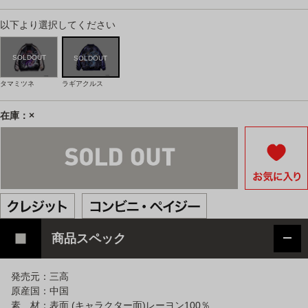
以下より選択してください
タマミツネ
ラギアクルス
在庫：×
商品スペック
発売元：三高
原産国：中国
素 材：表面 (キャラクター面)レーヨン100％