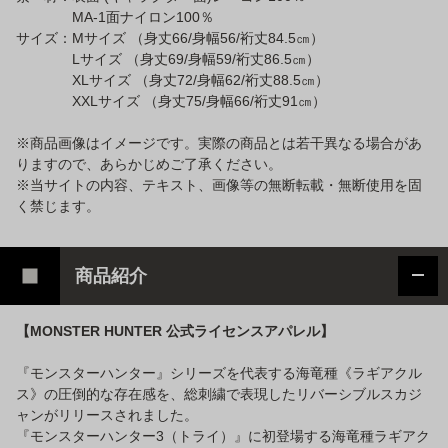
MA-1面ナイロン100％
サイズ：Mサイズ （身丈66/身幅56/裄丈84.5㎝）
Lサイズ （身丈69/身幅59/裄丈86.5㎝）
XLサイズ （身丈72/身幅62/裄丈88.5㎝）
XXLサイズ （身丈75/身幅66/裄丈91㎝）
※商品画像はイメージです。実際の商品とは若干異なる場合があ
りますので、あらかじめご了承ください。
※当サイトの内容、テキスト、画像等の無断転載・無断使用を固
く禁じます。
商品紹介
【MONSTER HUNTER 公式ライセンスアパレル】
『モンスターハンター』シリーズを代表する海竜種《ラギアクル
ス》の圧倒的な存在感を、総刺繍で表現したリバーシブルスカジ
ャンがリリースされました。
『モンスターハンター3（トライ）』に初登場する海竜種ラギアク