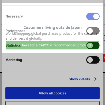
Consent
Necessary
Selection
Preferences
カプコンフィギュア
モンスターハンター
モンスターハンター
モ
ビルダー フィンガ...
モンでふぉ ふわふ...
モンでふぉ ハンド...
モン
Statistics
6,996円
4,950円
880円
(税込)
(税込)
(税込)
Marketing
Show details
MONSTER HUNTER ラギアクルス 総刺繍 リバーシブル ス
カジャン size:XXL
Allow all cookies
選択中の商品
XXL / ラギアクルス