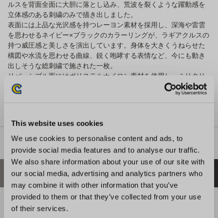
ルスを背面全面に大胆に落とし込み、荒波を裂くような躍動感を
立体感のある刺繍のみで描き出しました。
表面には上品な光沢感を持つレーヨン素材を採用し、深海や雷雲
を思わせるネイビー×ブラックのカラーリングが、ラギアクルスの
持つ威圧感と美しさを演出しています。身体を大きくうねらせた
構図や水流を思わせる曲線、鋭く咆哮する表情など、今にも動き
出しそうな総刺繍で施された一枚。
リバーシブル面にはポリステルナイロン素材を使用し、ミリタリ
ーのフライトジャケットをベースにしたシンプルなデザインを採
用。シーンに応じて異なる表情を楽しめるリバーシブル仕様とな
っています。
This website uses cookies
We use cookies to personalise content and ads, to
provide social media features and to analyse our traffic.
We also share information about your use of our site with
あなたにおすすめの商品
our social media, advertising and analytics partners who
may combine it with other information that you’ve
provided to them or that they’ve collected from your use
of their services.