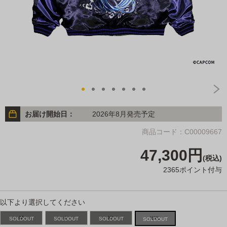
お届け開始日：
2026年8月発売予定
商品コード：C00009667
47,300円
(税込)
2365ポイント付与
以下より選択してください
M
L
XL
XXL