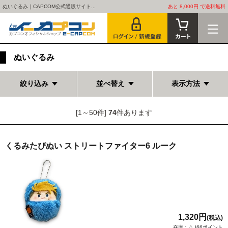
ぬいぐるみ｜CAPCOM公式通販サイト...
あと 8,000円 で送料無料
ぬいぐるみ
絞り込み
並べ替え
表示方法
[1～50件]
74
件あります
くるみたぴぬい ストリートファイター6 ルーク
1,320円
(税込)
在庫：△ |66ポイント