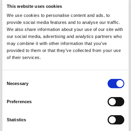
This website uses cookies
We use cookies to personalise content and ads, to
provide social media features and to analyse our traffic.
We also share information about your use of our site with
our social media, advertising and analytics partners who
3,850円
(税込)
may combine it with other information that you’ve
在庫：○ |192ポイント
provided to them or that they’ve collected from your use
お届け開始日：
2026/09/10
of their services.
【大神 20周年記念】 もちカワぬいぐるみ アマテラス
（中）
Consent
Necessary
Selection
Preferences
3,850円
(税込)
Statistics
在庫：○ |192ポイント