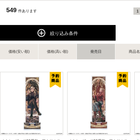
549
件あります
1
絞り込み条件
価格(安い順)
価格(高い順)
発売日
商品名