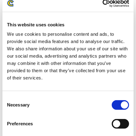
ストリートファイター6 バッテンアクリルスタンド C.ヴァ
イパー
This website uses cookies
We use cookies to personalise content and ads, to
provide social media features and to analyse our traffic.
We also share information about your use of our site with
our social media, advertising and analytics partners who
1,320円
(税込)
may combine it with other information that you’ve
在庫：△ |66ポイント
provided to them or that they’ve collected from your use
お届け開始日：
2026/03/12 ～
of their services.
ストリートファイター6 バッテンアクリルスタンド アレッ
Consent
クス
Necessary
Selection
Preferences