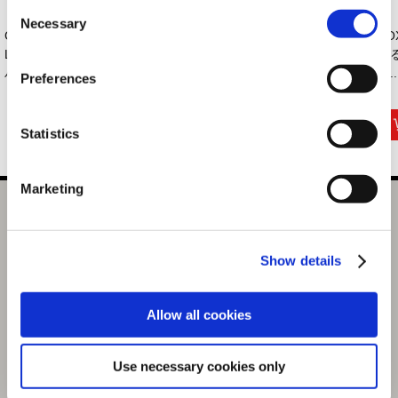
Consent
Necessary
Selection
CAPCOM×B-SIDE
カプコン花札 アクリ
バイオハザード30周
VO
LABELステッカー
ルキーホルダー （...
年 メタルブック
ぐ
バイオ...
マ...
ザ..
Preferences
440円
7,700円
1,870円
(税込)
(税込)
(税込)
Statistics
Marketing
バイオハザード30周年 メタルブックマーカー クリス（2
月お届け分）
Show details
選択中の商品
クリス（2月お届け分）
Allow all cookies
商品を選びなおす
1,870円
(税込)
Use necessary cookies only
93ポイント付与