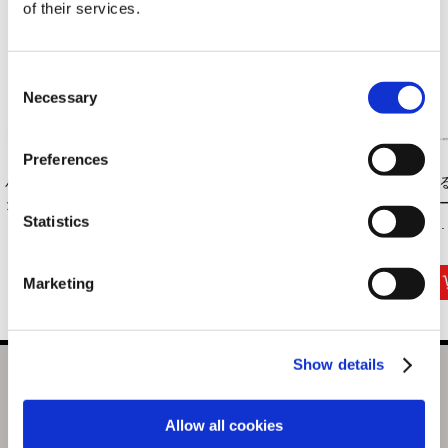
of their services.
Consent
Necessary
Selection
Preferences
バッテンアクリルス
STREET FIGHTER
ストリートファイタ
く
タンド ストリート...
LEAGUE: Pro-
ー6 リーフェンの
リ
Statistics
EUROPE ...
シ...
6...
1,320円
2,000円
4,950円
(税込)
(税込)
(税込)
Marketing
Show details
CAPCOM CUP 12 & ストリートファイターリーグ: ワール
ドチャンピオンシップ 2025 バングルライト
Allow all cookies
選択中の商品