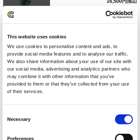
16,500円
(税込)
在庫：× |825ポイント
お届け開始日：
2026/03/11 ～
【オフィシャル商品】ストリートファイター6 スケートボ
This website uses cookies
ードデッキ キンバリー
We use cookies to personalise content and ads, to
provide social media features and to analyse our traffic.
We also share information about your use of our site with
our social media, advertising and analytics partners who
may combine it with other information that you’ve
provided to them or that they’ve collected from your use
16,500円
(税込)
of their services.
在庫：× |825ポイント
お届け開始日：
2026/03/11 ～
Consent
【オフィシャル商品】ストリートファイター6 スケートボ
Necessary
Selection
ードデッキ ジュリ
Preferences