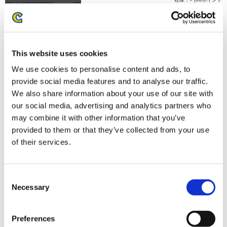
お届け開始日：
2026/03/12 ～
ストリートファイター6 バッテンアクリルスタンド イング
This website uses cookies
リッド
We use cookies to personalise content and ads, to
provide social media features and to analyse our traffic.
We also share information about your use of our site with
our social media, advertising and analytics partners who
may combine it with other information that you’ve
1,320円
(税込)
provided to them or that they’ve collected from your use
在庫：× |66ポイント
of their services.
お届け開始日：
2026/03/12 ～
Consent
ストリートファイター6 バッテンアクリルスタンド ルーク
Necessary
Selection
Outfit 4
Preferences