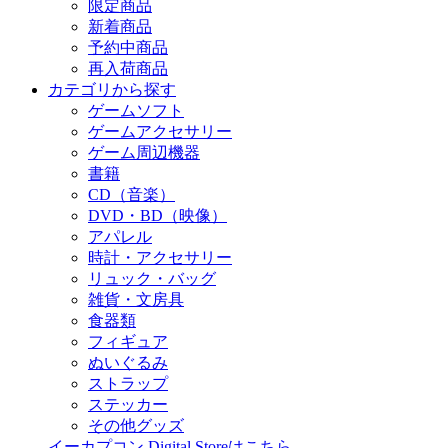
限定商品
新着商品
予約中商品
再入荷商品
カテゴリから探す
ゲームソフト
ゲームアクセサリー
ゲーム周辺機器
書籍
CD（音楽）
DVD・BD（映像）
アパレル
時計・アクセサリー
リュック・バッグ
雑貨・文房具
食器類
フィギュア
ぬいぐるみ
ストラップ
ステッカー
その他グッズ
イーカプコン Digital Storeはこちら