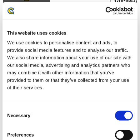
1,370円
(税込)
在庫：× |68ポイント
お届け開始日：
2026/07/16 ～
This website uses cookies
『モンスターハンターワイルズ』キーリングハンガー（ジ
ェマ）
We use cookies to personalise content and ads, to
provide social media features and to analyse our traffic.
We also share information about your use of our site with
our social media, advertising and analytics partners who
may combine it with other information that you’ve
provided to them or that they’ve collected from your use
1,370円
(税込)
of their services.
在庫：× |68ポイント
お届け開始日：
2026/07/16 ～
Consent
Necessary
Selection
『モンスターハンターワイルズ』リキッドキーホルダー
（RUN!)
Preferences