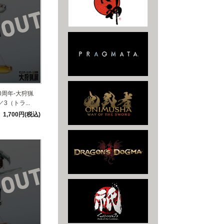
0周年-大狩猟
3（トラ...
1,700円(税込)