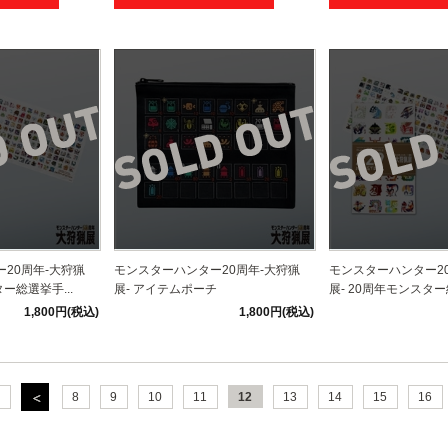
20周年-大狩猟
モンスターハンター20周年-大狩猟
モンスターハンター2
ー総選挙手...
展- アイテムポーチ
展- 20周年モンスター
1,800円(税込)
1,800円(税込)
8
9
10
11
12
13
14
15
16