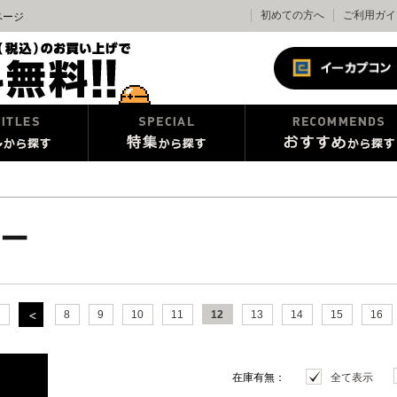
初めての方へ
ご利用ガイ
ページ
ー
8
9
10
11
12
13
14
15
16
在庫有無：
全て表示