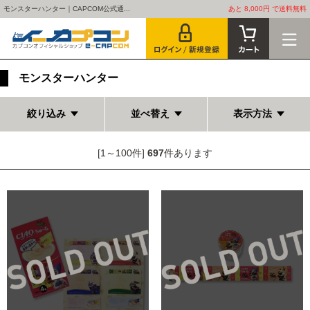
モンスターハンター｜CAPCOM公式通...
あと 8,000円 で送料無料
モンスターハンター
絞り込み
並べ替え
表示方法
[1～100件]
697
件あります