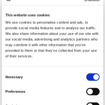
This website uses cookies
We use cookies to personalise content and ads, to
provide social media features and to analyse our traffic.
We also share information about your use of our site with
CAPCOM×B-SIDE LABELステッ
CAPCOM×B-SIDE LABELステッ
our social media, advertising and analytics partners who
カー モンスターハンター おう。
カー モンスターハンター ガルク
may combine it with other information that you’ve
お手
provided to them or that they’ve collected from your use
440円
440円
(税込)
(税込)
of their services.
Consent
Necessary
Selection
Preferences