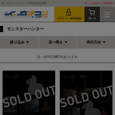
モンスターハンター｜CAPCOM公式通...
あと 8,000円 で送料無料
モンスターハンター
絞り込み
並べ替え
表示方法
[1～60件]
697
件あります