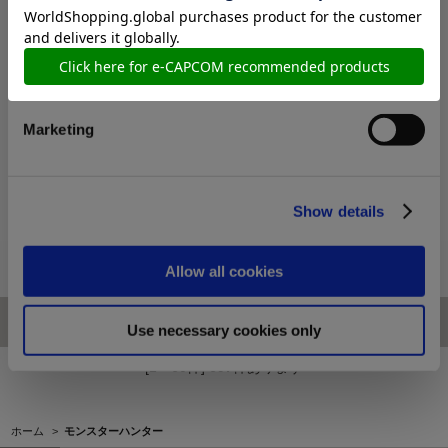
Preferences
Statistics
Marketing
【Xbox Series X|S】モンスター
【Xbox Series X|S】モンスター
ハンターワイルズ コレクターズ
ハンターワイルズ コレクターズ
エディション（Xbox Series X|S
エディション（Xbox Series X|S
プレミアムデラックスエディシ
通常版）
Show details
ョン）
21,600円
17,600円
(税込)
(税込)
Allow all cookies
Use necessary cookies only
[1～60件]
697
件あります
ホーム
>
モンスターハンター