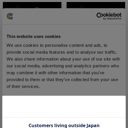
This website uses cookies
We use cookies to personalise content and ads, to
provide social media features and to analyse our traffic.
We also share information about your use of our site with
【Steam】モンスターハンター
【Xbox Series X|S】モンスター
our social media, advertising and analytics partners who
ワイルズ コレクターズエディシ
ハンターワイルズ コレクターズ
may combine it with other information that you’ve
ョン（Steam 通常版）
エディション（Xbox Series X|S
provided to them or that they’ve collected from your use
デラックスエディション）
of their services.
17,600円
19,600円
(税込)
(税込)
Consent
Necessary
Selection