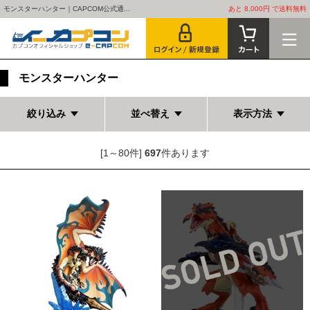
モンスターハンター｜CAPCOM公式通...
あと 8,000円 で送料無料
モンスターハンター
絞り込み
並べ替え
表示方法
[1～80件]
697
件あります