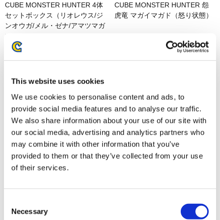
CUBE MONSTER HUNTER 4体
CUBE MONSTER HUNTER 怨
セットボックス（リオレウス/ジ
虎竜 マガイマガド（怒り状態）
ンオウガ/メル・ゼナ/アマツマガ
ツチ）
11,880円
2,970円
(税込)
(税込)
This website uses cookies
We use cookies to personalise content and ads, to
provide social media features and to analyse our traffic.
We also share information about your use of our site with
our social media, advertising and analytics partners who
may combine it with other information that you’ve
provided to them or that they’ve collected from your use
of their services.
CAPCOM FIGURE BUILDER
CAPCOM FIGURE BUILDER
CUBE MONSTER HUNTER 火
CUBE MONSTER HUNTER 奇
Consent
竜 リオレウス
しき赫耀のバルファルク
Necessary
2,970円
2,970円
Selection
(税込)
(税込)