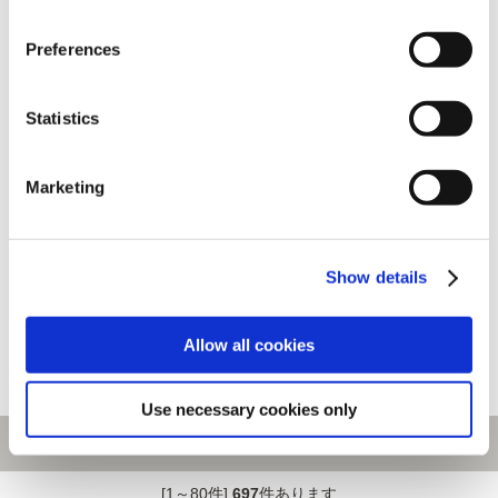
Preferences
Statistics
Marketing
Show details
CAPCOM FIGURE BUILDER
CAPCOM FIGURE BUILDER
CUBE MONSTER HUNTER 黒
CUBE MONSTER HUNTER 爵
蝕竜 ゴア・マガラ
銀龍 メル・ゼナ
Allow all cookies
2,970円
2,970円
(税込)
(税込)
Use necessary cookies only
[1～80件]
697
件あります