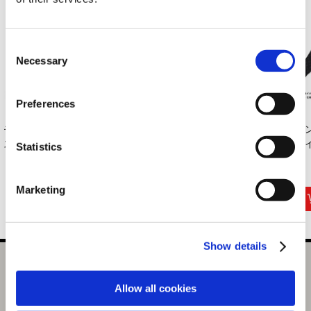
Consent
Necessary
Selection
Preferences
モンスターハンター
モンスターハンター
カプコンフィギュア
モ
ストーリーズ アク...
ふわたまぬいぐる...
ビルダー フィンガ...
ワ
Statistics
...
1,100円
2,970円
6,996円
(税込)
(税込)
(税込)
Marketing
Show details
S.H.MonsterArts リオレウス -20th Anniversary Edition-
Allow all cookies
選択中の商品