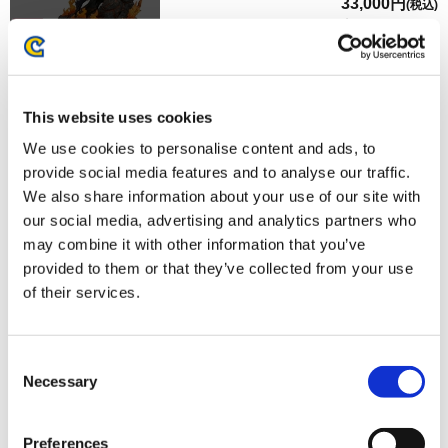
33,000円
(税込)
在庫：× |1650ポイント
お届け開始日：
2025/03/05 ～
【2次受注分】MONSTER HUNTER 20周年額装アート ハ
This website uses cookies
ンターエディション
We use cookies to personalise content and ads, to
provide social media features and to analyse our traffic.
We also share information about your use of our site with
our social media, advertising and analytics partners who
may combine it with other information that you’ve
provided to them or that they’ve collected from your use
29,700円
(税込)
of their services.
在庫：× |1485ポイント
お届け開始日：
2024/06/11 ～
Consent
【2次受注分】MONSTER HUNTER 20周年額装アート モ
Necessary
Selection
ンスターエディション
Preferences