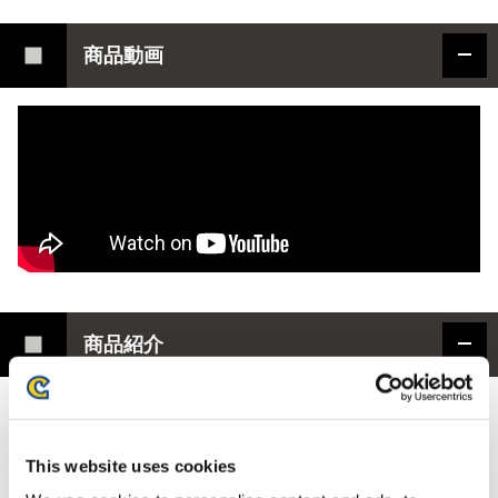
商品動画
商品紹介
「モンスターハンター」シリーズ 20周年記念商品
｢
C
F
B
ク
リ
エ
イ
タ
ー
ズ
モ
デ
ル
煌
黒
龍
ア
ル
バ
ト
リ
オ
This website uses cookies
ン
」再販決定！