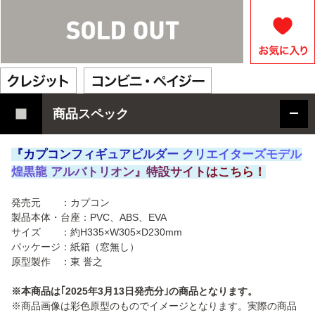
商品スペック
『
カ
プ
コ
ン
フ
ィ
ギ
ュ
ア
ビ
ル
ダ
ー
ク
リ
エ
イ
タ
ー
ズ
モ
デ
ル
煌
黒
龍
ア
ル
バ
ト
リ
オ
ン
』
特
設
サ
イ
ト
は
こ
ち
ら
！
発売元 ：カプコン
製品本体・台座：PVC、ABS、EVA
サイズ ：約H335×W305×D230mm
パッケージ：紙箱（窓無し）
原型製作 ：東 誉之
※本商品は｢2025年3月13日発売分｣の商品となります。
※商品画像は彩色原型のものでイメージとなります。実際の商品