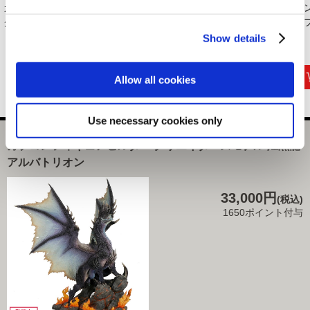
カプコン花札 フレー
モンスターハンター
【リクエスト企画】
モ
クシール Aセット ...
20周年-大狩猟展- ...
モンスターハンタ
デフ
ー...
Show details
880円
1,800円
2,970円
(税込)
(税込)
(税込)
Allow all cookies
Use necessary cookies only
カプコンフィギュアビルダー クリエイターズモデル 煌黒龍
アルバトリオン
33,000円
(税込)
1650ポイント付与