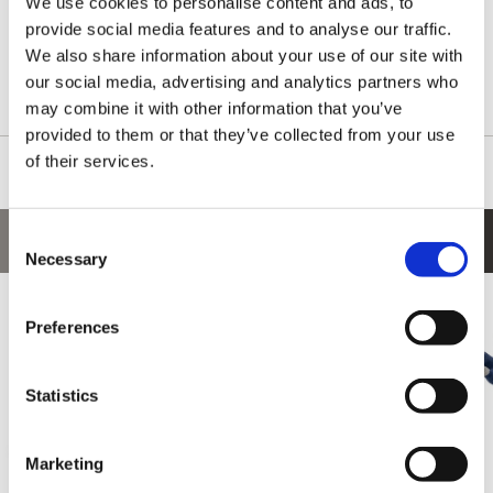
We use cookies to personalise content and ads, to
「モンスターハンター」シリーズ 20周年記念商品である「CFB ク
provide social media features and to analyse our traffic.
リエイターズモデル 煌黒龍 アルバトリオン｣を
We also share information about your use of our site with
ご好評につき、再販いたします！買い逃した方は、この機会をお
our social media, advertising and analytics partners who
見逃しなく!!
may combine it with other information that you’ve
provided to them or that they’ve collected from your use
of their services.
Consent
あなたにおすすめの商品
Necessary
Selection
Preferences
Statistics
Marketing