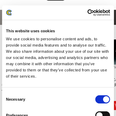
あなたにおすすめの商品
This website uses cookies
We use cookies to personalise content and ads, to
provide social media features and to analyse our traffic.
We also share information about your use of our site with
our social media, advertising and analytics partners who
may combine it with other information that you’ve
provided to them or that they’ve collected from your use
of their services.
【リクエスト企画】
モンスターハンター
カプコン花札（1月
モ
モンスターハンタ
ふわたまぬいぐる...
お届け分）
20
ー...
Consent
2,970円
2,970円
5,500円
(税込)
(税込)
(税込)
Necessary
Selection
Preferences