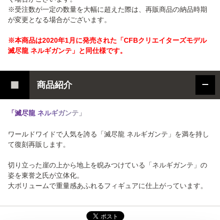
※受注数が一定の数量を大幅に超えた際は、再販商品の納品時期
が変更となる場合がございます。
※本商品は2020年1月に発売された「CFBクリエイターズモデル
滅尽龍 ネルギガンテ」と同仕様です。
商品紹介
「
滅
尽
龍
ネ
ル
ギ
ガ
ン
テ
」
ワールドワイドで人気を誇る「滅尽龍 ネルギガンテ」を満を持し
て復刻再販します。
切り立った崖の上から地上を睨みつけている「ネルギガンテ」の
姿を東誉之氏が立体化。
大ボリュームで重量感あふれるフィギュアに仕上がっています。