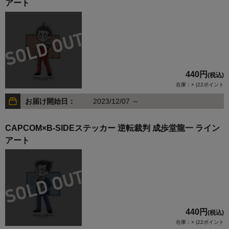
アート
440円
(税込)
在庫：× |22ポイント
お届け開始日：
2023/12/07 ～
CAPCOM×B-SIDEステッカー 逆転裁判 成歩堂龍一 ライン
アート
440円
(税込)
在庫：× |22ポイント