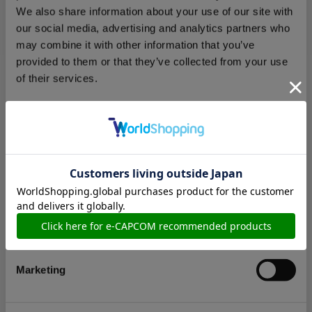
イズ
We also share information about your use of our site with
our social media, advertising and analytics partners who
may combine it with other information that you’ve
provided to them or that they’ve collected from your use
of their services.
4,180円
(税込)
在庫：○ |209ポイント
Consent
お届け開始日：
2020/09/23 ～
Necessary
Selection
CAPCOMロゴTシャツ(オールカプコン） ブラック Lサ
Preferences
イズ
Statistics
Marketing
4,180円
(税込)
在庫：× |209ポイント