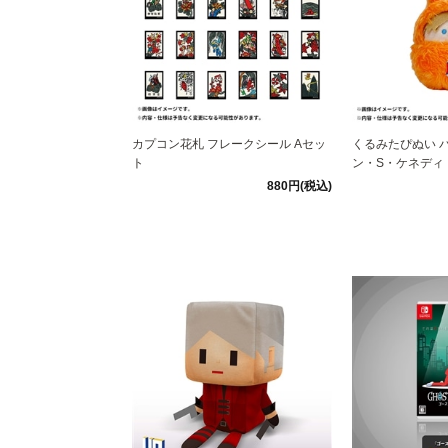
カプコン花札 フレークシール Aセッ
くるみたぴぬい 
ト
ン・S・ケネディ
880円(税込)