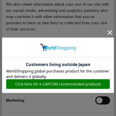
イズ
We also share information about your use of our site with
our social media, advertising and analytics partners who
may combine it with other information that you’ve
provided to them or that they’ve collected from your use
of their services.
4,180円
(税込)
在庫：○ |209ポイント
Consent
お届け開始日：
2020/09/23 ～
Necessary
Selection
CAPCOMロゴTシャツ(オールカプコン） ブラック Lサ
Preferences
イズ
Statistics
Marketing
4,180円
(税込)
在庫：× |209ポイント