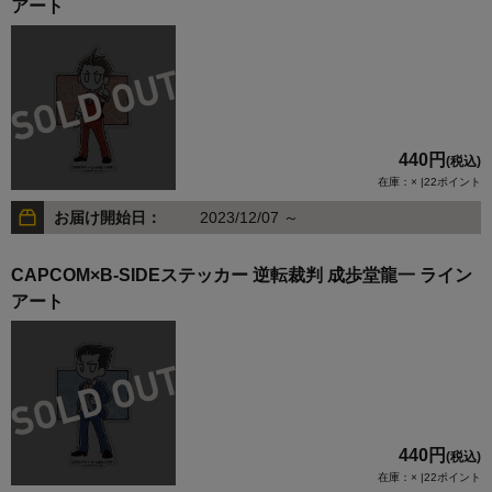
アート
440円
(税込)
在庫：× |22ポイント
お届け開始日：
2023/12/07 ～
CAPCOM×B-SIDEステッカー 逆転裁判 成歩堂龍一 ライン
アート
440円
(税込)
在庫：× |22ポイント