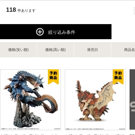
118
件あります
絞り込み条件
価格(安い順)
価格(高い順)
発売日
商品名